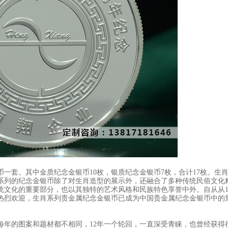
银币一套。其中金质纪念金银币10枚，银质纪念金银币7枚，合计17枚。生
系列的纪念金银币除了对生肖造型的展示外，还融合了多种传统民俗文化
文化的重要部分，也以其独特的艺术风格和民族特色享誉中外。自从从19
热烈欢迎，生肖系列贵金属纪念金银币已成为中国贵金属纪念金银币中的
的图案和题材都不相同，12年一个轮回，一直深受青睐，也曾经获得