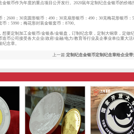
念金银币作为年度的重点项目公开发行。2020鼠年定制纪念金银币的价格
2600；30克圆形银币：490；30克扇形银币：490；30克梅花形银币：50
币：5990；梅花形封装金银套币：8700。
，想要定制加工金银币/金银条/金银盘，订制纪念章，定制大铜章，定做
造币公司接受各大企业/政府/金融/电力/教育等行业及企事业单位重大活
银纪念章。
上一篇:
定制纪念金银币定制纪念章给企业带
好处？