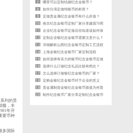
哪里可以定制结婚纪念金银币？
如何分清定做纯银币的材质？
定做贵金属纪念金银币有什么价值？
南京纪念金银币定制厂家分享建国70周
年纪念金银币的寓意
企业纪念金银币定做后你知道该如何保
存吗？
定制企业银纪念金银币需要注意什么？
详细解析山西纪念金银币定制工艺流程
上海金银纪念金银币厂家定制流程
如何选择有实力的银币纪念金银币定做
厂家？
选择什么订做纪念礼品比较有档次？
怎么选择订做银纪念金银币的厂家？
定购金银纪念金银币对于企业的意义
贵金属制造金银纪念金银币面值为何普
遍较低？
制作纪念银币厂家分享定制纪念金银币
肖系列的贵
流程
精髓，丰
81年开
重要币种
很多国际