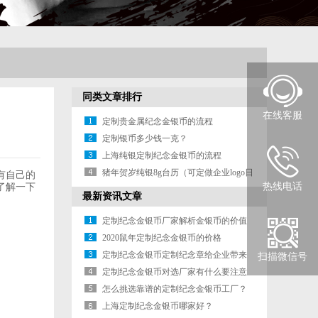
同类文章排行
在线客服
定制贵金属纪念金银币的流程
定制银币多少钱一克？
上海纯银定制纪念金银币的流程
猪年贺岁纯银8g台历（可定做企业logo日
有自己的
热线电话
了解一下
历）
最新资讯文章
定制纪念金银币厂家解析金银币的价值
2020鼠年定制纪念金银币的价格
定制纪念金银币定制纪念章给企业带来
扫描微信号
哪些好处？
定制纪念金银币对选厂家有什么要注意
的吗？
怎么挑选靠谱的定制纪念金银币工厂？
上海定制纪念金银币哪家好？